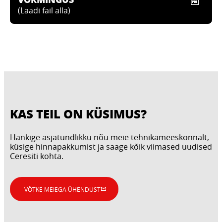
(
Laadi fail alla
)
KAS TEIL ON KÜSIMUS?
Hankige asjatundlikku nõu meie tehnikameeskonnalt,
küsige hinnapakkumist ja saage kõik viimased uudised
Ceresiti kohta.
VÕTKE MEIEGA ÜHENDUST