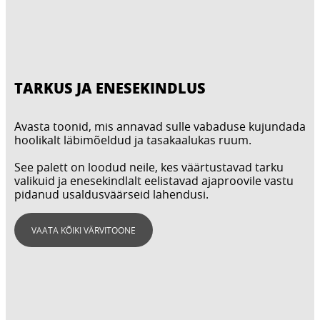
TARKUS JA ENESEKINDLUS
Avasta toonid, mis annavad sulle vabaduse kujundada
hoolikalt läbimõeldud ja tasakaalukas ruum.
See palett on loodud neile, kes väärtustavad tarku
valikuid ja enesekindlalt eelistavad ajaproovile vastu
pidanud usaldusväärseid lahendusi.
VAATA KÕIKI VÄRVITOONE