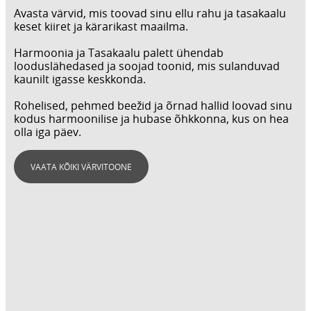
Avasta värvid, mis toovad sinu ellu rahu ja tasakaalu
keset kiiret ja kärarikast maailma.
Harmoonia ja Tasakaalu palett ühendab
looduslähedased ja soojad toonid, mis sulanduvad
kaunilt igasse keskkonda.
Rohelised, pehmed beežid ja õrnad hallid loovad sinu
kodus harmoonilise ja hubase õhkkonna, kus on hea
olla iga päev.
VAATA KÕIKI VÄRVITOONE