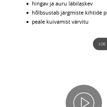
hingav ja auru läbilaskev
hõlbsustab järgmiste kihtide 
peale kuivamist värvitu
LOE 