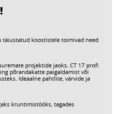
!
u täiustatud koostistele toimivad need
uuremate projektide jaoks. CT 17 profi
ing põrandakatte paigaldamist või
teks. Ideaalne pahtlite, värvide ja
igaks kruntimistööks, tagades