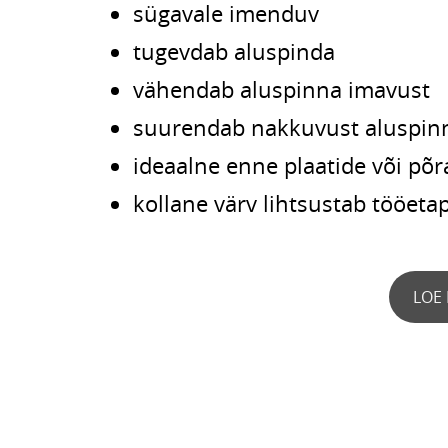
sügavale imenduv
tugevdab aluspinda
vähendab aluspinna imavust
suurendab nakkuvust aluspin
ideaalne enne plaatide või põ
kollane värv lihtsustab tööetap
LOE 