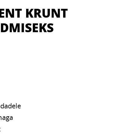
RENT KRUNT
NDMISEKS
S
ndadele
naga
t