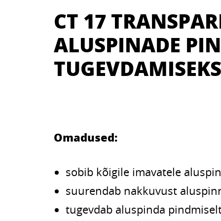
CT 17 TRANSPA
ALUSPINADE PI
TUGEVDAMISEK
Omadused:
sobib kõigile imavatele aluspi
suurendab nakkuvust aluspin
tugevdab aluspinda pindmisel