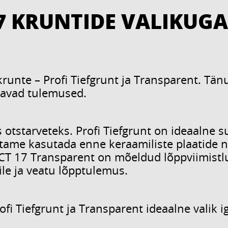
17 KRUNTIDE VALIKUGA
krunte – Profi Tiefgrunt ja Transparent. Tän
tavad tulemused.
otstarveteks. Profi Tiefgrunt on ideaalne s
tame kasutada enne keraamiliste plaatide n
 CT 17 Transparent on mõeldud lõppviimistlus
sile ja veatu lõpptulemus.
fi Tiefgrunt ja Transparent ideaalne valik 