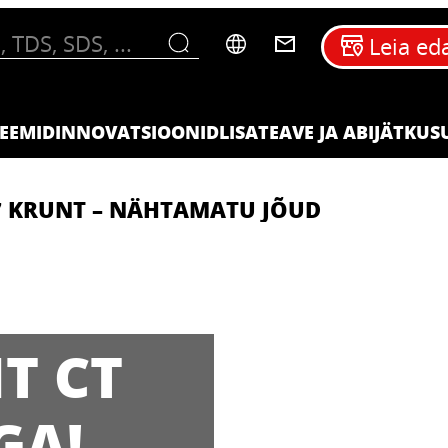
Leia ed
EEMID
INNOVATSIOONID
LISATEAVE JA ABI
JÄTKUS
7 KRUNT – NÄHTAMATU JÕUD
T CT
GA!