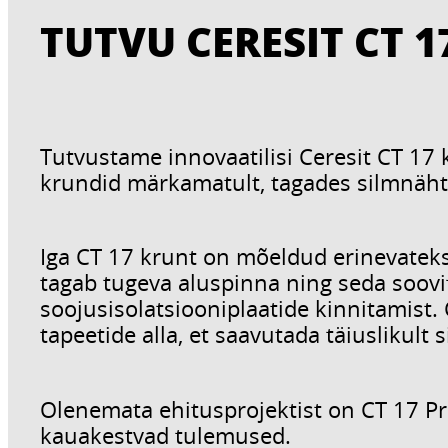
TUTVU CERESIT CT 
Tutvustame innovaatilisi Ceresit CT 17 
krundid märkamatult, tagades silmnäh
Iga CT 17 krunt on mõeldud erinevateks 
tagab tugeva aluspinna ning seda soovi
soojusisolatsiooniplaatide kinnitamist.
tapeetide alla, et saavutada täiuslikult 
Olenemata ehitusprojektist on CT 17 Pro
kauakestvad tulemused.