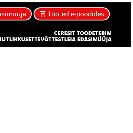
asimüüja
Tooted e-poodides
CERESIT TOODETE
BIM
UUTLIKKUS
ETTEVÕTTEST
LEIA EDASIMÜÜJA