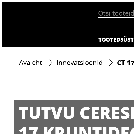
TOOTED
SÜST
CT 1
Avaleht
Innovatsioonid
TUTVU CERESI
17 KRUNTIDE