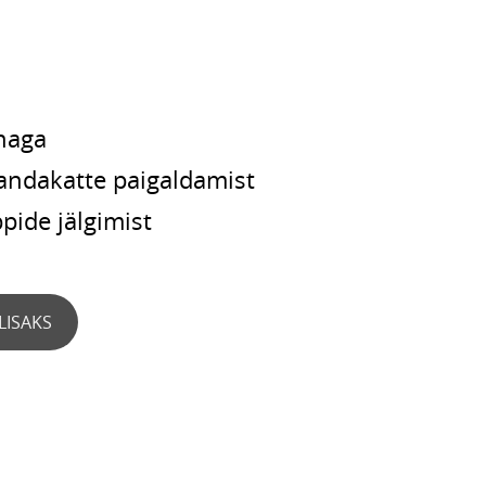
naga
randakatte paigaldamist
pide jälgimist
LISAKS