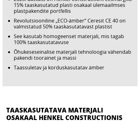
15% taaskasutatud plasti osakaal ülemaailmses
plastpakendite portfellis
Revolutsiooniline „ECO-ämber“ Ceresit CE 40 on
valmistatud 50% taaskasutatavast plastist
See kasutab homogeenset materjali, mis tagab
100% taaskasutatavuse
Õhukeseseinalise materjali tehnoloogia vähendab
pakendi toorainet ja massi
Taassuletav ja korduskasutatav ämber
TAASKASUTATAVA MATERJALI
OSAKAAL HENKEL CONSTRUCTIONIS