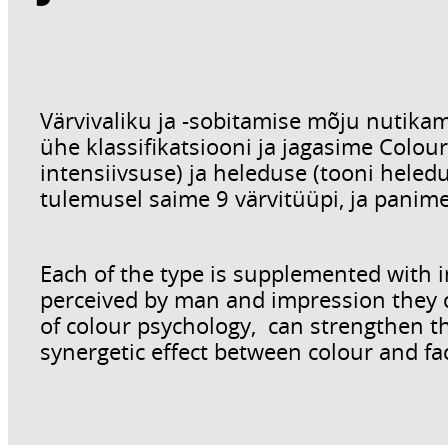
Värvivaliku ja -sobitamise mõju nutik
ühe klassifikatsiooni ja jagasime Colou
intensiivsuse) ja heleduse (tooni heledu
tulemusel saime 9 värvitüüpi, ja panim
Each of the type is supplemented with 
perceived by man and impression they c
of colour psychology, can strengthen th
synergetic effect between colour and fa