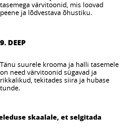
tasemega värvitoonid, mis loovad
peene ja lõdvestava õhustiku.
9. DEEP
Tänu suurele krooma ja halli tasemele
on need värvitoonid sügavad ja
rikkalikud, tekitades siira ja hubase
tunde.
eleduse skaalale, et selgitada