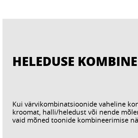
HELEDUSE KOMBINE
Kui värvikombinatsioonide vaheline kon
kroomat, halli/heledust või nende mõle
vaid mõned toonide kombineerimise näit