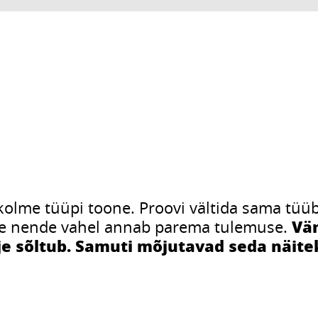
lme tüüpi toone. Proovi vältida sama tüübi
Vär
ine nende vahel annab parema tulemuse.
lje sõltub. Samuti mõjutavad seda näite