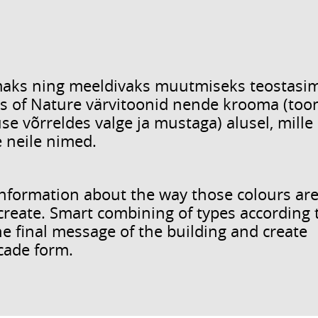
amaks ning meeldivaks muutmiseks teostasim
rs of Nature värvitoonid nende krooma (too
se võrreldes valge ja mustaga) alusel, mille
e neile nimed.
information about the way those colours ar
reate. Smart combining of types according 
e final message of the building and create
cade form.