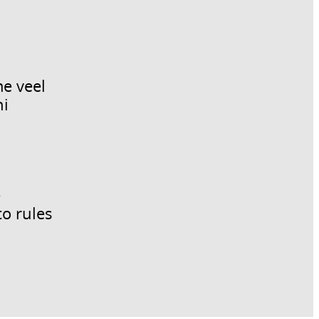
e veel
ni
e
to rules