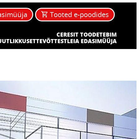
asimüüja
Tooted e-poodides
CERESIT TOODETE
BIM
UUTLIKKUS
ETTEVÕTTEST
LEIA EDASIMÜÜJA