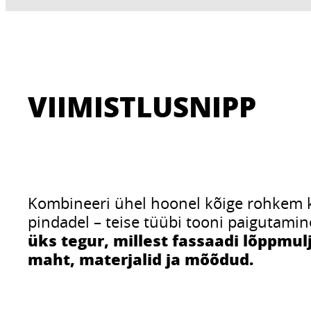
VIIMISTLUSNIPP
Kombineeri ühel hoonel kõige rohkem ko
pindadel – teise tüübi tooni paigutam
üks tegur, millest fassaadi lõppmu
maht, materjalid ja mõõdud.