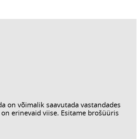
eda on võimalik saavutada vastandades
on erinevaid viise. Esitame brošüüris