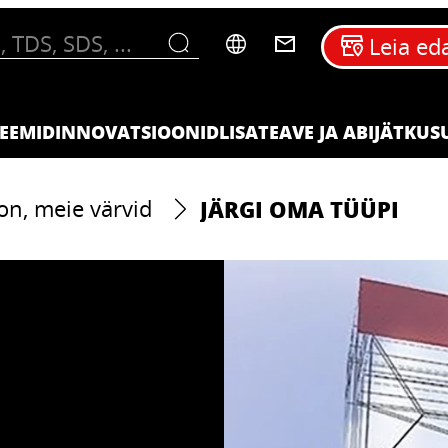
Leia ed
EEMID
INNOVATSIOONID
LISATEAVE JA ABI
JÄTKUS
JÄRGI OMA TÜÜPI
on, meie värvid