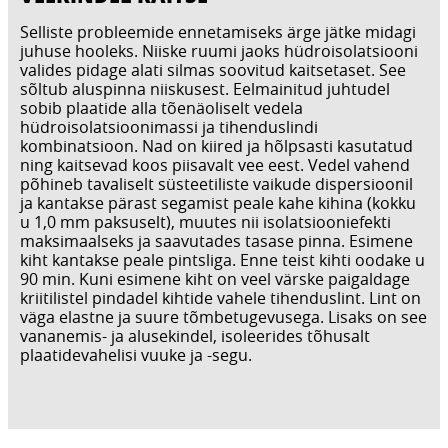
Selliste probleemide ennetamiseks ärge jätke midagi
juhuse hooleks. Niiske ruumi jaoks hüdroisolatsiooni
valides pidage alati silmas soovitud kaitsetaset. See
sõltub aluspinna niiskusest. Eelmainitud juhtudel
sobib plaatide alla tõenäoliselt vedela
hüdroisolatsioonimassi ja tihenduslindi
kombinatsioon. Nad on kiired ja hõlpsasti kasutatud
ning kaitsevad koos piisavalt vee eest. Vedel vahend
põhineb tavaliselt süsteetiliste vaikude dispersioonil
ja kantakse pärast segamist peale kahe kihina (kokku
u 1,0 mm paksuselt), muutes nii isolatsiooniefekti
maksimaalseks ja saavutades tasase pinna. Esimene
kiht kantakse peale pintsliga. Enne teist kihti oodake u
90 min. Kuni esimene kiht on veel värske paigaldage
kriitilistel pindadel kihtide vahele tihenduslint. Lint on
väga elastne ja suure tõmbetugevusega. Lisaks on see
vananemis- ja alusekindel, isoleerides tõhusalt
plaatidevahelisi vuuke ja -segu.