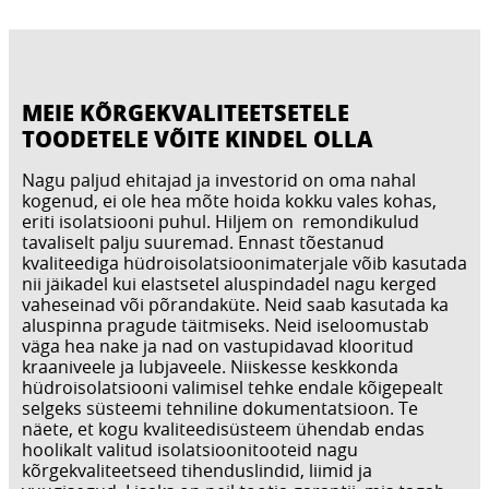
MEIE KÕRGEKVALITEETSETELE
TOODETELE VÕITE KINDEL OLLA
Nagu paljud ehitajad ja investorid on oma nahal
kogenud, ei ole hea mõte hoida kokku vales kohas,
eriti isolatsiooni puhul. Hiljem on remondikulud
tavaliselt palju suuremad. Ennast tõestanud
kvaliteediga hüdroisolatsioonimaterjale võib kasutada
nii jäikadel kui elastsetel aluspindadel nagu kerged
vaheseinad või põrandaküte. Neid saab kasutada ka
aluspinna pragude täitmiseks. Neid iseloomustab
väga hea nake ja nad on vastupidavad klooritud
kraaniveele ja lubjaveele. Niiskesse keskkonda
hüdroisolatsiooni valimisel tehke endale kõigepealt
selgeks süsteemi tehniline dokumentatsioon. Te
näete, et kogu kvaliteedisüsteem ühendab endas
hoolikalt valitud isolatsioonitooteid nagu
kõrgekvaliteetseed tihenduslindid, liimid ja