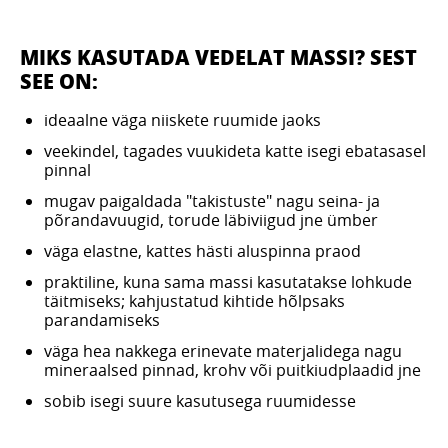
MIKS KASUTADA VEDELAT MASSI? SEST
SEE ON:
ideaalne väga niiskete ruumide jaoks
veekindel, tagades vuukideta katte isegi ebatasasel
pinnal
mugav paigaldada "takistuste" nagu seina- ja
põrandavuugid, torude läbiviigud jne ümber
väga elastne, kattes hästi aluspinna praod
praktiline, kuna sama massi kasutatakse lohkude
täitmiseks; kahjustatud kihtide hõlpsaks
parandamiseks
väga hea nakkega erinevate materjalidega nagu
mineraalsed pinnad, krohv või puitkiudplaadid jne
sobib isegi suure kasutusega ruumidesse