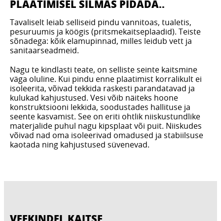
PLAATIMISEL SILMAS PIDADA..
Tavaliselt leiab selliseid pindu vannitoas, tualetis,
pesuruumis ja köögis (pritsmekaitseplaadid). Teiste
sõnadega: kõik elamupinnad, milles leidub vett ja
sanitaarseadmeid.
Nagu te kindlasti teate, on selliste seinte kaitsmine
väga oluline. Kui pindu enne plaatimist korralikult ei
isoleerita, võivad tekkida raskesti parandatavad ja
kulukad kahjustused. Vesi võib näiteks hoone
konstruktsiooni lekkida, soodustades hallituse ja
seente kasvamist. See on eriti ohtlik niiskustundlike
materjalide puhul nagu kipsplaat või puit. Niiskudes
võivad nad oma isoleerivad omadused ja stabiilsuse
kaotada ning kahjustused süvenevad.
VEEKINDEL KAITSE