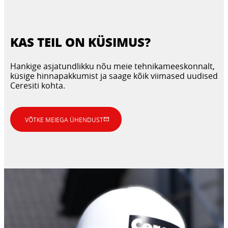
KAS TEIL ON KÜSIMUS?
Hankige asjatundlikku nõu meie tehnikameeskonnalt,
küsige hinnapakkumist ja saage kõik viimased uudised
Ceresiti kohta.
VÕTKE MEIEGA ÜHENDUST