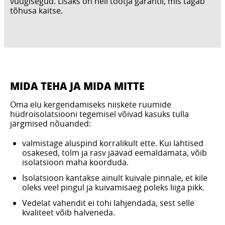
vuugisegud. Lisaks on neil tootja garantii, mis tagab
tõhusa kaitse.
MIDA TEHA JA MIDA MITTE
Oma elu kergendamiseks niiskete ruumide
hüdroisolatsiooni tegemisel võivad kasuks tulla
järgmised nõuanded:
valmistage aluspind korralikult ette. Kui lahtised
osakesed, tolm ja rasv jäävad eemaldamata, võib
isolatsioon maha koorduda.
Isolatsioon kantakse ainult kuivale pinnale, et kile
oleks veel pingul ja kuivamisaeg poleks liiga pikk.
Vedelat vahendit ei tohi lahjendada, sest selle
kvaliteet võib halveneda.