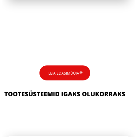
LEIA EDASIMÜÜJA
TOOTESÜSTEEMID IGAKS OLUKORRAKS
CERESIT CE 60
CERESIT CL 152
CERESIT CL 51
CERESIT CM 17
CERESIT CM 77
Kvaliteetne ja kasutusvalmis vuugitäide kuni
CERESIT CN 87
Hüdroisolatsiooni tihenduslint kuni 120 mm
6 mm laiuste vuukide jaoks. 100%
CERESIT CN 94
Kiiresti kuivav elastne dispersioonipõhine