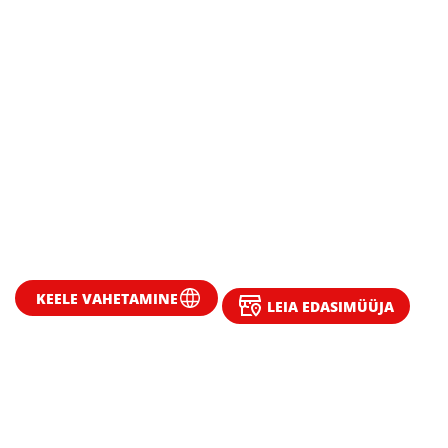
TOOTED
SÜSTEEMID
INNOVATSIOONID
LISATEAVE JA ABI
JÄTKUSUUTLIKKUS
KEELE VAHETAMINE
LEIA EDASIMÜÜJA
KONTAKT
ETTEVÕTTEST
ABIMATERJALID