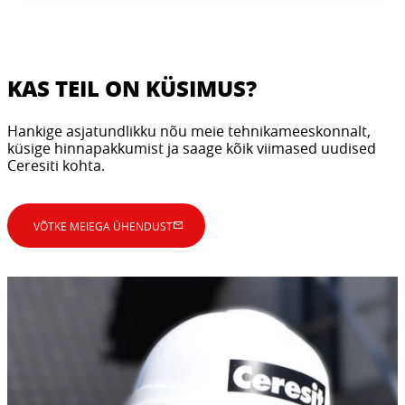
KAS TEIL ON KÜSIMUS?
Hankige asjatundlikku nõu meie tehnikameeskonnalt,
küsige hinnapakkumist ja saage kõik viimased uudised
Ceresiti kohta.
VÕTKE MEIEGA ÜHENDUST
SERTIFITSEERITUD
TÖÖSTUSLIK VUUKIMINE JA
HÜDROISOLATSIOONILAHENDUSED
BETOONIPARANDUS
Märgruumidele ja põrandatele elementmajades
ning vannitoamoodulites