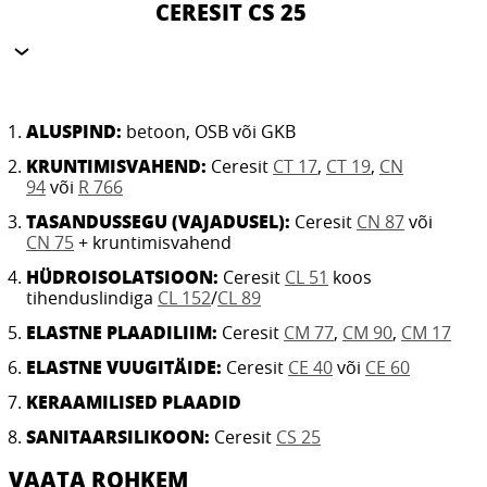
CERESIT CS 25
ALUSPIND:
betoon, OSB või GKB
KRUNTIMISVAHEND:
Ceresit
CT 17
,
CT 19
,
CN
94
või
R 766
TASANDUSSEGU (VAJADUSEL):
Ceresit
CN 87
või
CN 75
+ kruntimisvahend
HÜDROISOLATSIOON:
Ceresit
CL 51
koos
tihenduslindiga
CL 152
/
CL 89
ELASTNE PLAADILIIM:
Ceresit
CM 77
,
CM 90
,
CM 17
ELASTNE VUUGITÄIDE:
Ceresit
CE 40
või
CE 60
KERAAMILISED PLAADID
SANITAARSILIKOON:
Ceresit
CS 25
VAATA ROHKEM