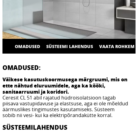
OMADUSED
SÜSTEEMI LAHENDUS
VAATA ROHKEM
OMADUSED:
Väikese kasutuskoormusega märgruumi, mis on
ette nähtud eluruumidele, aga ka kööki,
sanitaarruumi ja koridori.
Ceresit CL 51 abil rajatud hüdroisolatsioon tagab
piisava vastupidavuse ja elastsuse, aga ei ole mõeldud
äärmuslikes tingimustes kasutamiseks. Süsteem
sobib nii vesi- kui ka elektripõrandakütte korral.
SÜSTEEMILAHENDUS