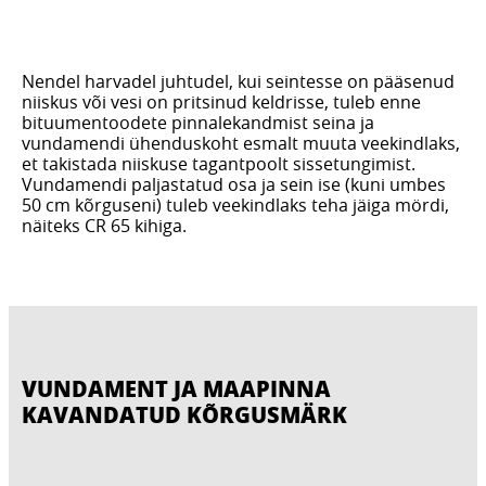
Nendel harvadel juhtudel, kui seintesse on pääsenud
niiskus või vesi on pritsinud keldrisse, tuleb enne
bituumentoodete pinnalekandmist seina ja
vundamendi ühenduskoht esmalt muuta veekindlaks,
et takistada niiskuse tagantpoolt sissetungimist.
Vundamendi paljastatud osa ja sein ise (kuni umbes
50 cm kõrguseni) tuleb veekindlaks teha jäiga mördi,
näiteks CR 65 kihiga.
VUNDAMENT JA MAAPINNA
KAVANDATUD KÕRGUSMÄRK