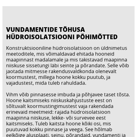
VUNDAMENTIDE TÕHUSA
HÜDROISOLATSIOONI PÕHIMÕTTED
Konstruktsiooniline hüdroisolatsioon on üldnimetus
meetoditele, mis võimaldavad ehitada hooneid
maapinnast madalamale ja mis takistavad maapinna
niiskuse sissetungi läbi seinte ja põrandate. Selle võib
jaotada mitmesse rakendusvaldkonda olenevalt
koormustest, millega hoone kokku puutub, ja
vajadustest, mida tuleb rahuldada.
Vihm võib pinnasesse imbuda ja põhjavee taset tõsta.
Hoone kaitsmiseks niiskuskahjustuste eest on
sõltuvalt koormustingimustest vaja rakendada
erinevaid meetmeid: rajada hüdroisolatsioon
maapinna niiskuse, lekke- või survevee eest
kaitsmiseks. Tuleb kaitsta hoone kõiki osi, mis
puutuvad kokku pinnase ja veega. See hõlmab
eelkõige alusplaati, seinu, põrandaid, vundamenti ja