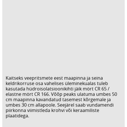
Kaitseks veepritsmete eest maapinna ja seina
keldrikorruse osa vahelises üleminekualas tuleb
kasutada hüdroisolatsioonikihti jäik mört CR 65 /
elastne mört CR 166. Võõp peaks ulatuma umbes 50
cm maapinna kavandatud tasemest kõrgemale ja
umbes 30 cm allapoole. Seejärel saab vundamendi
piirkonna viimistleda krohvi või keraamiliste
plaatidega.