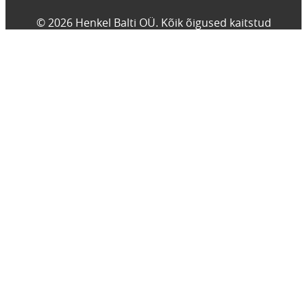
© 2026 Henkel Balti OÜ. Kõik õigused kaitstud