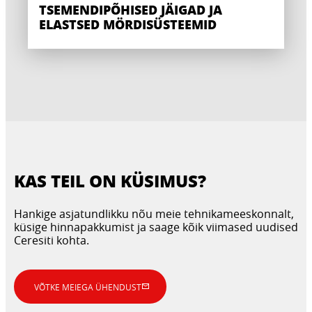
TSEMENDIPÕHISED JÄIGAD JA
ELASTSED MÖRDISÜSTEEMID
KAS TEIL ON KÜSIMUS?
Hankige asjatundlikku nõu meie tehnikameeskonnalt,
küsige hinnapakkumist ja saage kõik viimased uudised
Ceresiti kohta.
VÕTKE MEIEGA ÜHENDUST