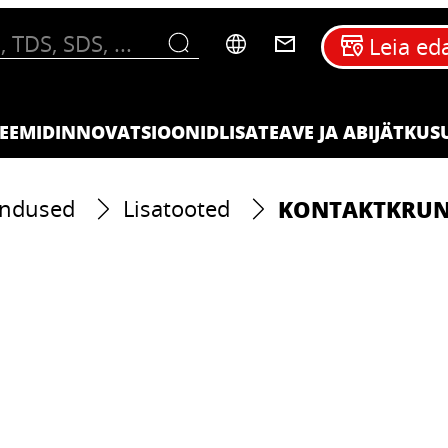
Leia ed
EEMID
INNOVATSIOONID
LISATEAVE JA ABI
JÄTKUS
KONTAKTKRUN
endused
Lisatooted