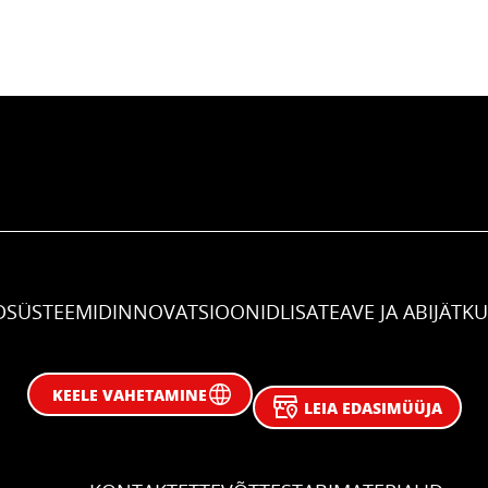
D
SÜSTEEMID
INNOVATSIOONID
LISATEAVE JA ABI
JÄTK
KEELE VAHETAMINE
LEIA EDASIMÜÜJA