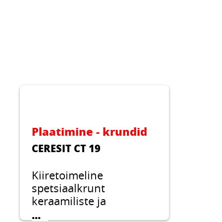
Plaatimine - krundid
CERESIT CT 19
Kiiretoimeline
spetsiaalkrunt
keraamiliste ja
looduskiviplaatide,
...