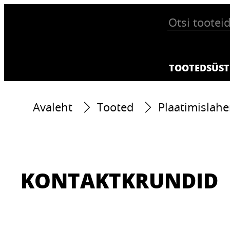
TOOTED
SÜST
Avaleht
Tooted
Plaatimislah
KONTAKTKRUNDID