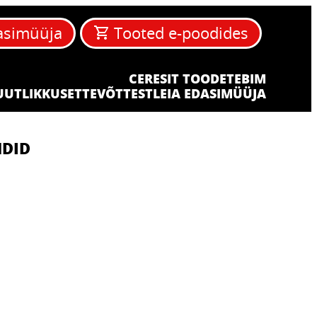
asimüüja
Tooted e-poodides
CERESIT TOODETE
BIM
UUTLIKKUS
ETTEVÕTTEST
LEIA EDASIMÜÜJA
DID