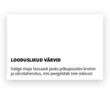
CERESIT CT 42
CERESIT CT 60
CERESIT CT 64
Akrüülvärv hoonete fassaadide
Õhukesekihiline dekoratiivkrohv sise- ja
värvimiseks ja sisetöödeks.
CERESIT CT 64 on kooreüraski
välistöödeks. Kivikeste faktuuriga,
faktuuriga õhukesekihiline
graanulite läbimõõt 1,5 mm ja 2,0 mm.
dekoratiivkrohv, mida kasutatakse nii
sise- kui välistöödeks. Graanulite
läbimõõt 2 mm.
LOODUSLIKUD VÄRVID
Valige maja fassaadi jaoks pilkupüüdev krohvi-
ja värvilahendus, mis peegeldab teie isiksust