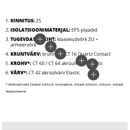
KINNITUS:
ZS
ISOLATSIOONIMATERJAL:
EPS-plaadid
TUGEVDATUD KIHT:
klaaskiudvõrk ZU +
armeervõrk
KRUNTVÄRV:
kruntvärv CT 16 Quartz Contact
KROHV*:
CT 60 / CT 64 akrüülkrohv Elastic
VÄRV*:
CT 42 akrüülvärv Elastic
* Alternatiivsed Ceresiti krohvid: mineraalne, silikaat-silikoon, silikoon, silikaat,
elastomeerne