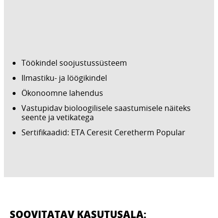
Töökindel soojustussüsteem
Ilmastiku- ja löögikindel
Ökonoomne lahendus
Vastupidav bioloogilisele saastumisele näiteks
seente ja vetikatega
Sertifikaadid: ETA Ceresit Ceretherm Popular
SOOVITATAV KASUTUSALA: